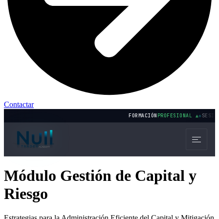
Contactar
FORMACIÓN
PROFESIONAL ▲
◆
SESIONES O
Módulo Gestión de Capital y
Riesgo
Estrategias para la Administración Eficiente del Capital y Mitigación