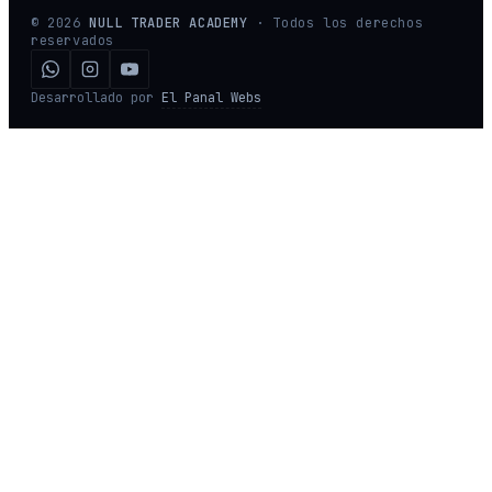
©
2026
NULL TRADER ACADEMY
· Todos los derechos
reservados
Desarrollado por
El Panal Webs