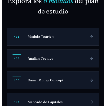
Explorá los
6 módulos
del plan
de estudio
Módulo Teórico
M01
Análisis Técnico
M02
Smart Money Concept
M03
Mercado de Capitales
M04